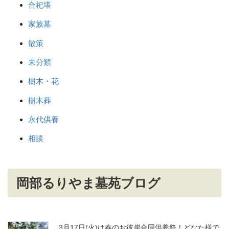
合祀塔
家族墓
散策
未分類
樹木・花
樹木葬
永代供養
相談
岡部るりやま墓苑ブログ
3月17日(火)は春のお彼岸合同供養祭！どなた様で