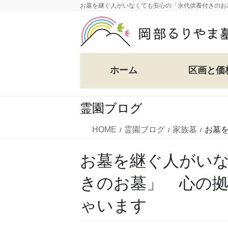
コ
ナ
お墓を継ぐ人がいなくても安心の「永代供養付きのお
ン
ビ
テ
ゲ
ン
ー
ツ
シ
ホーム
区画と価
に
ョ
移
ン
動
に
霊園ブログ
移
動
HOME
霊園ブログ
家族墓
お墓
お墓を継ぐ人がい
きのお墓」 心の
ゃいます