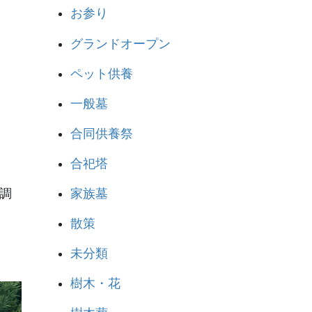
お参り
グランドオープン
ペット供養
一般墓
合同供養祭
合祀塔
家族墓
調
散策
未分類
樹木・花