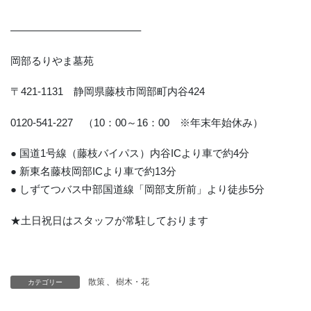
————————————–
岡部るりやま墓苑
〒421-1131 静岡県藤枝市岡部町内谷424
0120-541-227 （10：00～16：00 ※年末年始休み）
● 国道1号線（藤枝バイパス）内谷ICより車で約4分
● 新東名藤枝岡部ICより車で約13分
● しずてつバス中部国道線「岡部支所前」より徒歩5分
★土日祝日はスタッフが常駐しております
散策
、
樹木・花
カテゴリー